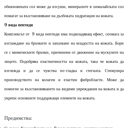
обикновената сол може да изсуши, минералите в хималайската сол
помагат за възстановяване на дълбоката хидратация на кожата.
9 вида пептиди
Комплексът от 9 вида пептиди има подмладяващ ефект, спомага за
изглаждане на бръчките и запазване на младостта на кожата. Бори
се с мимическите бръчки, причинени от движение на мускулите на
лицето. Подобрява еластинчността на кожата, така че кожата да
изглежда и да се чувства по-гладка и стегната. Стимулира
производството на колаген и еластин фибробласти. Може да
помогне за възстановяването на видими увреждания на кожата и да
укрепи основните поддържащи елементи на кожата.
Предимства: