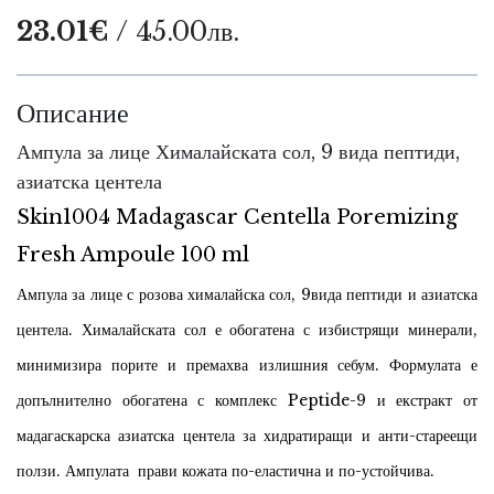
23.01€
/ 45.00лв.
Описание
Ампула за лице Хималайската сол, 9 вида пептиди,
азиатска центела
Skin1004 Madagascar Centella Poremizing
Fresh Ampoule 100 ml
Ампула за лице с розова хималайска сол, 9вида пептиди и азиатска
центела. Хималайската сол е обогатена с избистрящи минерали,
минимизира порите и премахва излишния себум. Формулата е
допълнително обогатена с комплекс Peptide-9 и екстракт от
мадагаскарска азиатска центела за хидратиращи и анти-стареещи
ползи. Ампулата прави кожата по-еластична и по-устойчива.