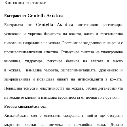
Ключови съставки:
Екстракт от Centella Asiatica
Екстракт
ът
от Centella Asiatica
интензивно регенерира,
у
спокоява
и
укрепва
бариерата
на кожата, както
и възстановява
нивото на хидратация на кожата
. Растение за заздравяване на рани с
противовъзпалителни качества. Стимулира синтеза на хиалуронова
киселина, хидратира, р
егулира баланса на влагата и
масло
в
кожата
,
намалява умората, хиперпиментацията
, дразненето и
зачервяванията и повишава нивата на антиоксиданти в кожата.
Повишава тонуса и еластичността на кожата.
Забавя дегенерацията
на кожните клетки и намалява вероятността от
почвата на
бръчки
.
Розова хималайска сол
Хималайската сол е естествен ексфолиант, който ще отстрани
мъртвите клетки за по-мека и по-сияйна кожа. Докато