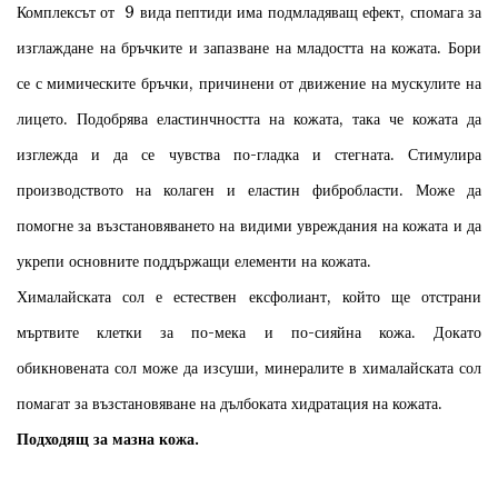
Комплексът от 9 вида пептиди има подмладяващ ефект, спомага за
изглаждане на бръчките и запазване на младостта на кожата. Бори
се с мимическите бръчки, причинени от движение на мускулите на
лицето. Подобрява еластинчността на кожата, така че кожата да
изглежда и да се чувства по-гладка и стегната. Стимулира
производството на колаген и еластин фибробласти. Може да
помогне за възстановяването на видими увреждания на кожата и да
укрепи основните поддържащи елементи на кожата.
Хималайската сол е естествен ексфолиант, който ще отстрани
мъртвите клетки за по-мека и по-сияйна кожа. Докато
обикновената сол може да изсуши, минералите в хималайската сол
помагат за възстановяване на дълбоката хидратация на кожата.
Подходящ за мазна кожа.