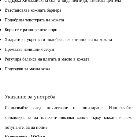
Съдържа Хималайската сол, 9 вида пептиди, азиатска центела
Възстановява кожната бариера
Подобрява текстурата на кожата
Бори се с разширените пори
Хидратира, укрепва и подобрява еластичността на кожата
Премахва излишния себум
Регулира баланса на влагата и
масло в
кожата
Подходящ за мазна кожа
Ук
азание за
употреба:
Използвайте след почистване и тонизиране. Използвайте
капкомера, за да нанесете няколко капки върху кожата и леко
потупайте, за да попие.