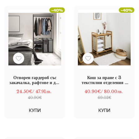
Отворен гардероб със
Кош за пране с 3
закачалка, рафтове и два
текстилни отделения и
коша за пране
кош 35 литра
24.50€
/ 47.91лв.
40.90€
/ 80.00лв.
40.90€
69.03€
КУПИ
КУПИ