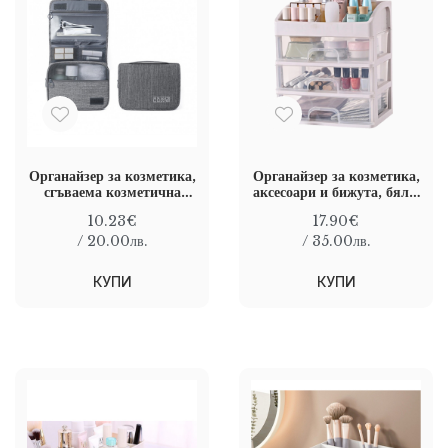
Органайзер за козметика,
Органайзер за козметика,
сгъваема козметична
аксесоари и бижута, бял с
чанта с кука за закачане,
прозрачни чекмеджета,
10.23€
17.90€
Сив, 23 х 19 см
23,3 x 17 x 26,8 cm
/ 20.00лв.
/ 35.00лв.
КУПИ
КУПИ