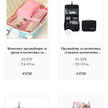
Комплект органайзери за
Органайзер за козметика,
дрехи и козметика за
сгъваема козметична
куфар от 6 части, Розов
чанта с кука за закачане,
12.27€
10.23€
Черен, 23 х 19 см
/ 24.00лв.
/ 20.00лв.
КУПИ
КУПИ