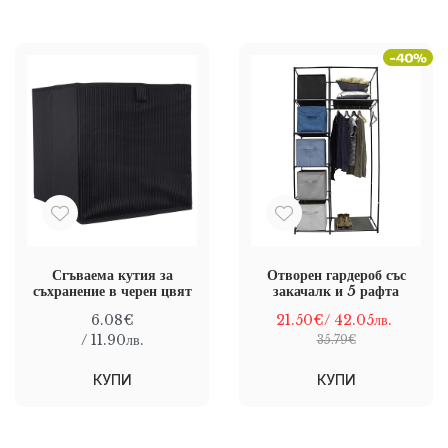
Сгъваема кутия за
Отворен гардероб със
съхранение в черен цвят
закачалк и 5 рафта
6.08€
21.50€
/ 42.05лв.
/ 11.90лв.
35.79€
КУПИ
КУПИ