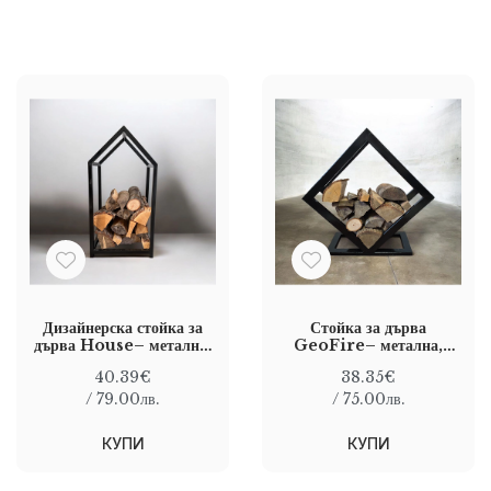
Дизайнерска стойка за
Стойка за дърва
дърва House– метална,
GeoFire– метална,
черна, с форма на къща
дизайнерска, черна
40.39€
38.35€
/ 79.00лв.
/ 75.00лв.
КУПИ
КУПИ