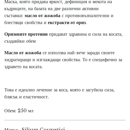
Маска, която п
ридава яркост, дефиниция и мекота на
къдриците, на базата на две различни активни
съставки:
масло от жожоба
с противовъзпалителни и
блестящи свойства и
екстракти от ориз
.
Оризовите протеини
придават здравина и сила на косата,
създавйки обем
Масло от жожоба
се използва най-вече заради своите
хидратиращи и изглаждащи свойства. То е специфично за
здравето на косата.
Това е идеално лечение за коса, която е загубила сила,
блясък и еластичност.
Обем: 250 мл
Марка:
Silium Cosmetici