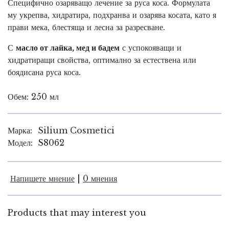
Специфично озаряващо лечение за руса коса. Формулата
му укрепва, хидратира, подхранва и озарява косата, като я
прави мека, блестяща и лесна за разресване.
С
масло от лайка, мед и бадем
с успокояващи и
хидратиращи свойства, оптимално за естествена или
боядисана руса коса.
Обем: 250 мл
Марка:
Silium Cosmetici
Модел:
S8062
Напишете мнение
|
0 мнения
Products that may interest you