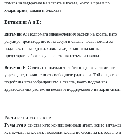
помага за задържане на влагата в косата, което я прави по-
хидратирана, гладка и бляскава.
Витамини А и Е:
Витамин А
: Подпомага здравословния растеж на косата, като
регулира производството на себум в скалпа. Това помага за
поддържане на здравословната хидратация на косата,
предотвратявайки изсушаването на косъма и скалпа.
Витамин Е
: Силен антиоксидант, който предпазва косата от
увреждане, причинено от свободните радикали. Той също така
подобрява кръвообращението в скалпа, което подпомага
здравословния растеж на косата и поддържането на здрав скалп.
Растителни екстракти
:
Гума гуар
действа като кондициониращ агент, който заглажда
кутикулата на косъма, правейки косата по-лесна за разресване и