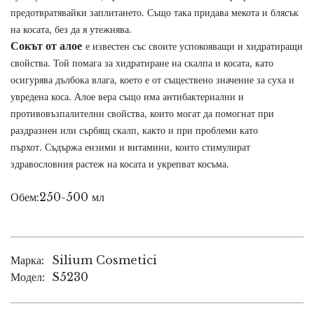
предотвратявайки заплитането.
Също така придава мекота и блясък
на косата, без да я утежнява.
Сокът от алое
е известен със своите успокояващи и хидратиращи
свойства. Той помага за хидратиране на скалпа и косата, като
осигурява дълбока влага, което е от съществено значение за суха и
увредена коса.
Алое вера също има антибактериални и
противовъзпалителни свойства, които могат да помогнат при
раздразнен или сърбящ скалп, както и при проблеми като
пърхот.
Съдържа ензими и витамини, които стимулират
здравословния растеж на косата и укрепват косъма.
Обем:250-500 мл
Марка:
Silium Cosmetici
Модел:
S5230