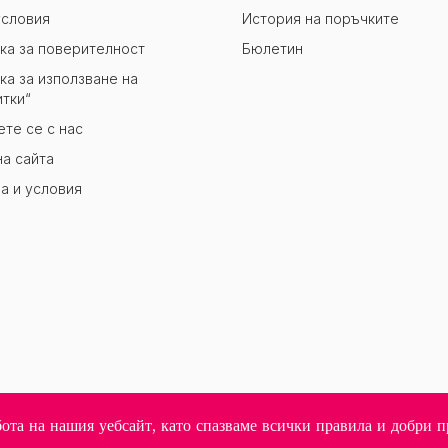
словия
История на поръчките
ка за поверителност
Бюлетин
ка за използване на
итки“
те се с нас
на сайта
а и условия
бота на нашия уебсайт, като спазваме всички правила и добри 