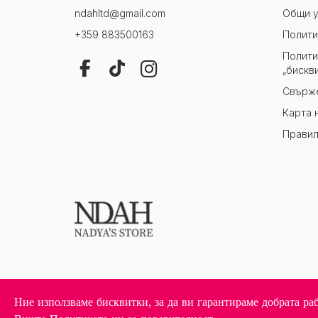
ndahltd@gmail.com
Общи у
+359 883500163
Полити
Полити
„бискв
Свърже
Карта 
Правил
Ние използваме бисквитки, за да ви гарантираме добрата ра