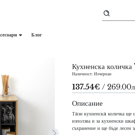
сесоари
Блог
Кухненска количка
Наличност: Изчерпан
137.54€
/ 269.00л
Описание
Тaзи кухненскa количка ще и
използва и за кухненски шка
съхранение и ще бъде лесен з