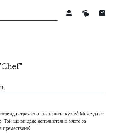
 "Chef"
в.
зглежда страхотно във вашата кухня! Може да се
ф! Той ще ви даде допълнително място за
а преместване!