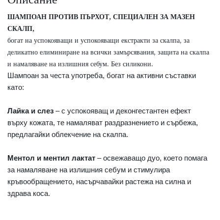
ШАМПОАН ПРОТИВ ПЪРХОТ, СПЕЦИАЛЕН ЗА МАЗЕН
СКАЛП,
богат на успокояващи и успокояващи екстракти за скалпа, за
деликатно елиминиране на всички замърсявания, защита на скалпа
и намаляване на излишния себум. Без силикони.
Шампоан за честа употреба, богат на активни съставки
като:
Лайка и слез
– с успокояващ и деконгестантен ефект
върху кожата, те намаляват раздразнението и сърбежа,
предлагайки облекчение на скалпа.
Ментол и ментил лактат
– освежаващо дуо, което помага
за намаляване на излишния себум и стимулира
кръвообращението, насърчавайки растежа на силна и
здрава коса.