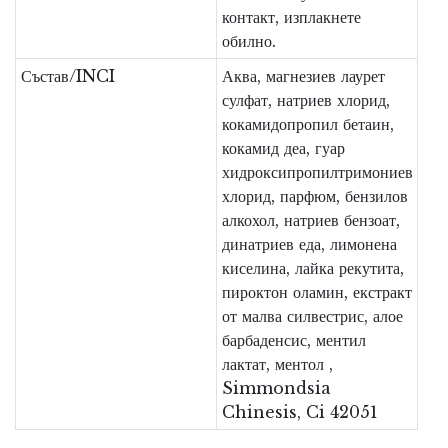
контакт, изплакнете
обилно.
Състав/INCI
Аква, магнезиев лаурет
сулфат, натриев хлорид,
кокамидопропил бетаин,
кокамид деа, гуар
хидроксипропилтримониев
хлорид, парфюм, бензилов
алкохол, натриев бензоат,
динатриев еда, лимонена
киселина, лайка рекутита,
пироктон оламин, екстракт
от малва силвестрис, алое
барбаденсис, ментил
лактат, ментол ,
Simmondsia
Chinesis, Ci 42051