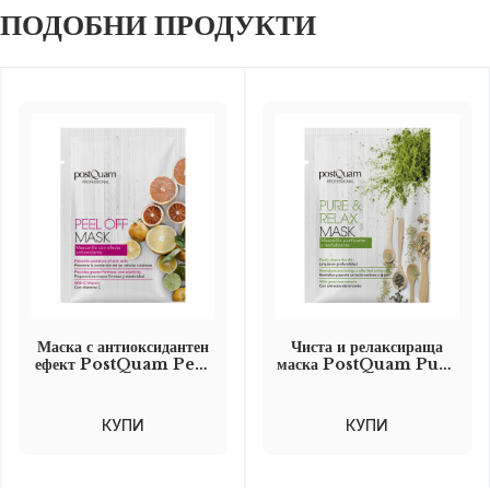
ПОДОБНИ ПРОДУКТИ
Маска с антиоксидантен
Чиста и релаксираща
ефект PostQuam Peel
маска PostQuam Pure
Off Mask еднократна
and Relax Mask 10 мл
доза
КУПИ
КУПИ