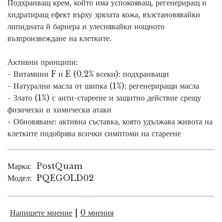
Подхранващ крем, който има успокояващ, регенериращ и
хидратиращ ефект върху зрялата кожа, възстановявайки
липидната й бариера и улеснявайки нощното
възпроизвеждане на клетките.
Активни принципи:
- Витамини F и E (0,2% всеки): подхранващи
- Натурални масла от шипка (1%): регенериращи масла
- Злато (1%) с анти-стареене и защитно действие срещу
физически и химически атаки
- Обновяване: активна съставка, която удължава живота на
клетките подобрява всички симптоми на стареене
Марка:
PostQuam
Модел:
PQEGOLD02
Напишете мнение
|
0 мнения