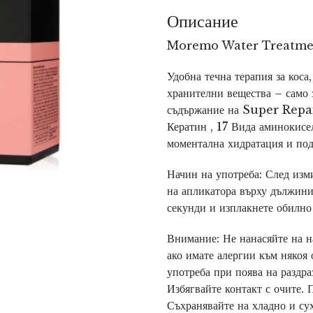
Описание
Moremo Water Treatme
Удобна течна терапия за коса
хранителни вещества – само 
съдържание на Super Repai
Кератин , 17 Вида аминокисе
моментална хидратация и под
Начин на употреба:
След изми
на апликатора върху дължини
секунди и изплакнете обилно 
Внимание:
Не нанасяйте на н
ако имате алергии към някоя 
употреба при поява на раздра
Избягвайте контакт с очите. 
Съхранявайте на хладно и сух