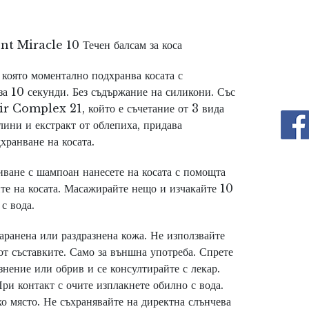
nt Miracle 10
Течен балсам за коса
, която моментално подхранва косата с
за 10 секунди. Без съдържание на силикони. Със
r Complex 21, който е съчетание от 3 вида
лини и екстракт от облепиха, придава
хранване на косата.
ване с шампоан нанесете на косата с помощта
те на косата. Масажирайте нещо и изчакайте 10
с вода.
аранена или раздразнена кожа. Не използвайте
от съставките. Само за външна употреба. Спрете
знение или обрив и се консултирайте с лекар.
При контакт с очите изплакнете обилно с вода.
о място. Не съхранявайте на директна слънчева