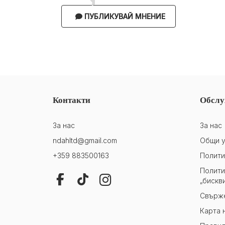
ПУБЛИКУВАЙ МНЕНИЕ
Контакти
Обслу
За нас
За нас
ndahltd@gmail.com
Общи у
+359 883500163
Полити
Полити
„бискв
Свърже
Карта 