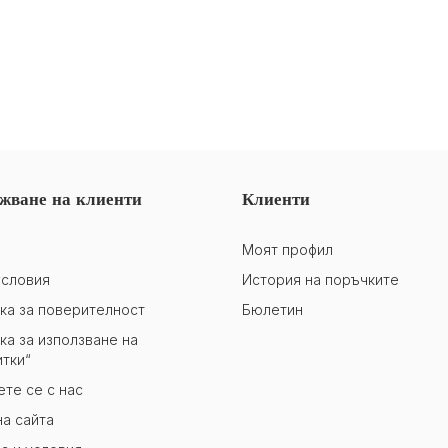
жване на клиенти
Клиенти
Моят профил
словия
История на поръчките
ка за поверителност
Бюлетин
ка за използване на
итки“
те се с нас
на сайта