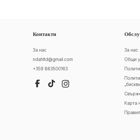
Контакти
Обслу
За нас
За нас
ndahltd@gmail.com
Общи у
+359 883500163
Полити
Полити
„бискв
Свърже
Карта 
Правил