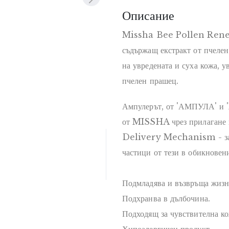
Описание
Missha Bee Pollen Renew
съдържащ екстракт от пчелен
на увредената и суха кожа, 
пчелен прашец.
Ампулерът, от 'АМПУЛА' и '
от MISSHA чрез прилагане 
Delivery Mechanism - за р
частици от тези в обикновени
Подмладява и възвръща жизне
Подхранва в дълбочина.
Подходящ за чувствителна ко