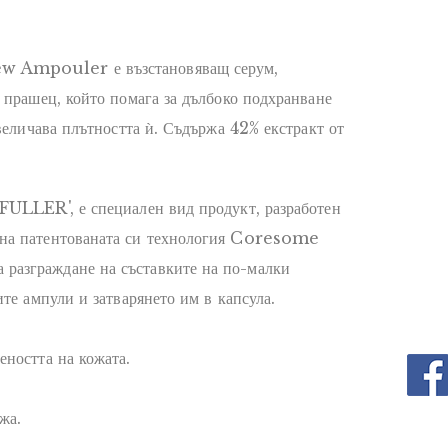
 Ampouler е възстановяващ серум,
 прашец, който помага за дълбоко подхранване
увеличава плътността ѝ. Съдържа 42% екстракт от
FULLER', е специален вид продукт, разработен
на патентованата си технология Coresome
азграждане на съставките на по-малки
те ампули и затварянето им в капсула.
ността на кожата.
жа.