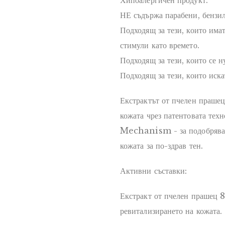
Хипоалергичен продукт.
НЕ съдържа парабени, бензил
Подходящ за тези, които има
стимули като времето.
Подходящ за тези, които се 
Подходящ за тези, които иска
Екстрактът от пчелен прашец
кожата чрез патентовата т
Mechanism - за подобряване
кожата за по-здрав тен.
Активни съставки:
Екстракт от пчелен прашец 
ревитализирането на кожата.