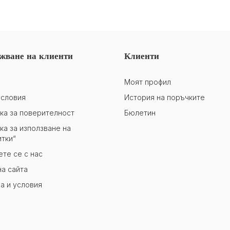
жване на клиенти
Клиенти
Моят профил
словия
История на поръчките
ка за поверителност
Бюлетин
ка за използване на
итки“
те се с нас
на сайта
а и условия