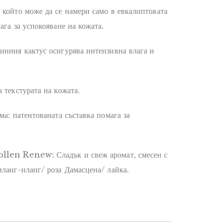
 който може да се намери само в евкалиптовата
ага за успокояване на кожата.
инния кактус осигурява интензивна влага и
 текстурата на кожата.
ма: патентованата съставка помага за
ollen Renew: Сладък и свеж аромат, смесен с
иланг-иланг/ роза Дамасцена/ лайка.