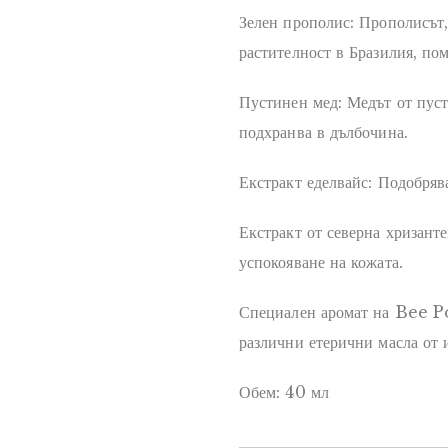
Зелен прополис: Прополисът,
растителност в Бразилия, пом
Пустинен мед: Медът от пуст
подхранва в дълбочина.
Екстракт еделвайс: Подобрява
Екстракт от северна хризанте
успокояване на кожата.
Специален аромат на Bee P
различни етерични масла от 
Обем: 40 мл