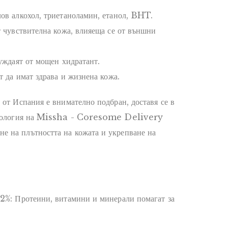
ов алкохол, триетаноламин, етанол, BHT.
т чувствителна кожа, влияеща се от външни
нуждаят от мощен хидратант.
т да имат здрава и жизнена кожа.
 от Испания е внимателно подбран, доставя се в
ехнология на Missha - Coresome Delivery
 на плътността на кожата и укрепване на
82%: Протеини, витамини и минерали помагат за