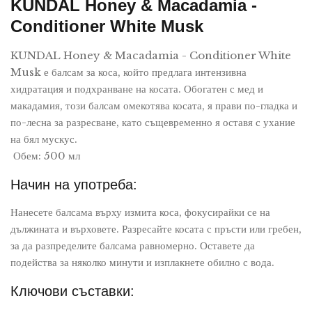
KUNDAL Honey & Macadamia -
Conditioner White Musk
KUNDAL Honey & Macadamia - Conditioner White
Musk е балсам за коса, който предлага интензивна
хидратация и подхранване на косата. Обогатен с мед и
макадамия, този балсам омекотява косата, я прави по-гладка и
по-лесна за разресване, като същевременно я оставя с ухание
на бял мускус.
Обем: 500 мл
Начин на употреба:
Нанесете балсама върху измита коса, фокусирайки се на
дължината и върховете. Разресайте косата с пръсти или гребен,
за да разпределите балсама равномерно. Оставете да
подейства за няколко минути и изплакнете обилно с вода.
Ключови съставки: