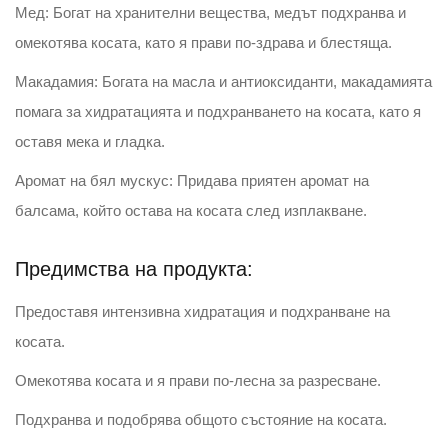
Мед: Богат на хранителни вещества, медът подхранва и
омекотява косата, като я прави по-здрава и блестяща.
Макадамия: Богата на масла и антиоксиданти, макадамията
помага за хидратацията и подхранването на косата, като я
оставя мека и гладка.
Аромат на бял мускус: Придава приятен аромат на
балсама, който остава на косата след изплакване.
Предимства на продукта:
Предоставя интензивна хидратация и подхранване на
косата.
Омекотява косата и я прави по-лесна за разресване.
Подхранва и подобрява общото състояние на косата.