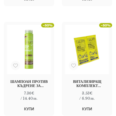
ШАМПОАН ПРОТИВ
ВИТАЛИЗИРАЩ
КЪДРЕНЕ ЗА
КОМПЛЕКТ
ХВЪРЧАЩА КОСА
ЕДНОКРАТНА ДОЗА
7.36€
3.53€
SILIUM ANTI-
ТЕРАПИЯ ЗА ЛЕЧЕНИЕ
FRIZZY SHAMPOO
НА КЪДРАВА КОСА
/ 14.40лв.
/ 6.90лв.
250 МЛ
КУПИ
КУПИ