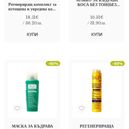
МЛЯКО ЗА КЪДРАВА
Регенериращ комплект за
КОСА БЕЗ ТОН(БЕЗ
изтощена и увредена коса
ОТМИВАНЕ) SILIUM
SILIUM REPAIR KIT
ELASTICIZING
18.51€
16.31€
MILK - NO RINSE
/ 36.20лв.
/ 31.90лв.
150 мл
КУПИ
КУПИ
МАСКА ЗА КЪДРАВА
РЕГЕНЕРИРАЩА