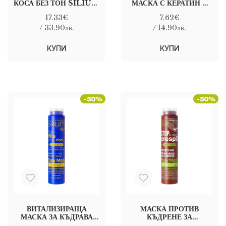
КОСА БЕЗ ТОН SILIUM
МАСКА С КЕРАТИН И
CONDITIONING
АРГАНОВО МАСЛО
17.33€
7.62€
ELASTICIZING
SILIUM REPAIR
MASK 250 мл
MASK 250 МЛ
/ 33.90лв.
/ 14.90лв.
КУПИ
КУПИ
ВИТАЛИЗИРАЩА
МАСКА ПРОТИВ
МАСКА ЗА КЪДРАВА
КЪДРЕНЕ ЗА
КОСА SILIUM CURLY
ХВЪРЧАЩА КОСА