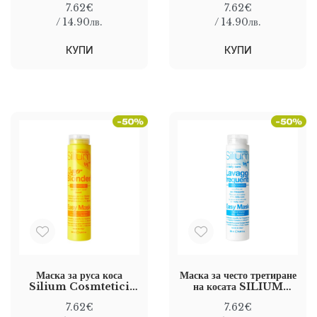
7.62€
7.62€
HAIR MASK 250 МЛ
SILIUM ANTI-
FRIZZY MASK 250
/ 14.90лв.
/ 14.90лв.
МЛ
КУПИ
КУПИ
Маска за руса коса
Маска за често третиране
Silium Cosmtetici
на косата SILIUM
Super Blonder Mask
COSMETICI DAILY
7.62€
7.62€
250 ml
CARE MASK 250 ml