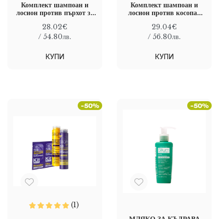
Комплект шампоан и
Комплект шампоан и
лосион против пърхот за
лосион против косопад
мазен скалп Silium
Silium Cosmetici
28.02€
29.04€
Cosmetici Anti
Anti-hair loss kit
dandruff kit
/ 54.80лв.
/ 56.80лв.
КУПИ
КУПИ
(1)