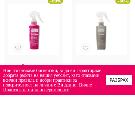
СПРЕЙ ЗА ЗАЩИТА НА
СЕРУМ ЗА УВРЕДЕНА
Ние използваме бисквитки, за да ви гарантираме
ЦВЕТА 10
КОСА БЕЗ ИЗПЛАКВАНЕ
добрата работа на нашия уебсайт, като спазваме
ПРЕДИМСТВА В 1
Silium ANTI-AGE
всички правила и добри практики за
РАЗБРАХ
15.29€
16.31€
SILIUM COLOR
SERUM 150 мл
поверителност на личните Ви данни.
Вижте
SAFE SPRAY 10in1
/ 29.90лв.
/ 31.90лв.
Политиката ни за поверителност
150 мл
КУПИ
КУПИ