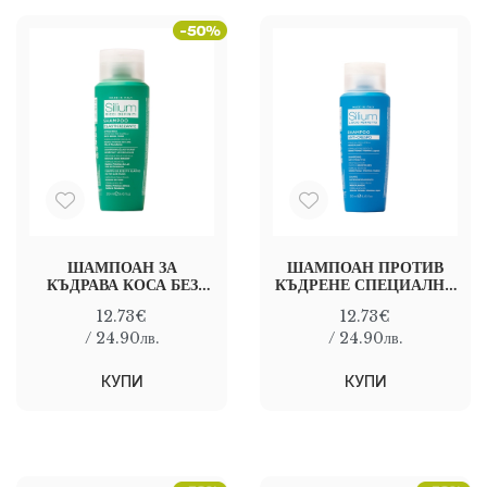
ШАМПОАН ЗА
ШАМПОАН ПРОТИВ
КЪДРАВА КОСА БЕЗ
КЪДРЕНЕ СПЕЦИАЛНО
ТОН SILIUM CURLY
ЗА НЕПОКОРНА КОСА
12.73€
12.73€
HAIR SHAMPOO 250
Silium Perfect
мл
Smooth Anti-Frizzy
/ 24.90лв.
/ 24.90лв.
Shampoo 250 мл
КУПИ
КУПИ