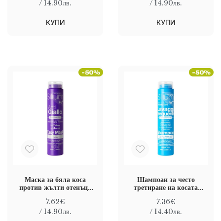
/ 14.90лв.
/ 14.90лв.
КУПИ
КУПИ
Маска за бяла коса
Шампоан за често
против жълти отенъци
третиране на косата
SILIUM COSMETICI
SILIUM COSMETICI
7.62€
7.36€
ANTI-YELLOW
DAILY CARE
MASK 250 ML
SHAMPOO 250 ml
/ 14.90лв.
/ 14.40лв.