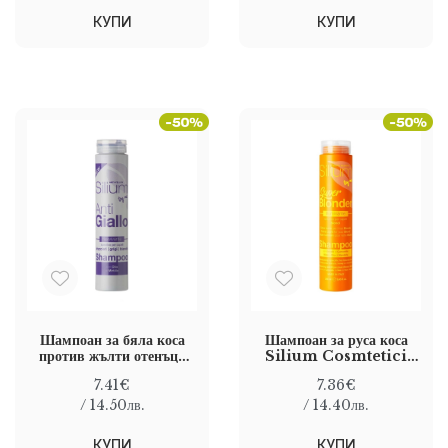
КУПИ
КУПИ
Шампоан за бяла коса
Шампоан за руса коса
против жълти отенъци
Silium Cosmtetici
SILIUM COSMETICI
Super Blonder
7.41€
7.36€
ANTI-YELLOW
Shampoo 250 ml
SHAMPOO 250 ML
/ 14.50лв.
/ 14.40лв.
КУПИ
КУПИ