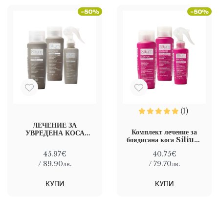
(1)
ЛЕЧЕНИЕ ЗА
Комплект лечение за
УВРЕДЕНА КОСА
боядисана коса Silium
SILIUM ANTI-AGE
Safe Color Kit
REGENERATING
45.97€
40.75€
KIT
/ 89.90лв.
/ 79.70лв.
КУПИ
КУПИ