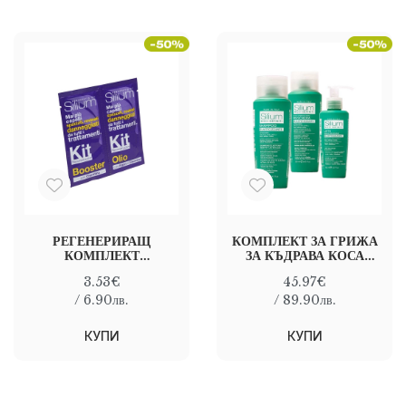
РЕГЕНЕРИРАЩ
КОМПЛЕКТ ЗА ГРИЖА
КОМПЛЕКТ
ЗА КЪДРАВА КОСА
ЕДНОКРАТНА ДОЗА
SILIUM PERFECT
3.53€
45.97€
КЕРАТИНОВА ТЕРАПИЯ
CURLERS KIT
ЗА СУХА И
/ 6.90лв.
/ 89.90лв.
СТРЕСИРАНА КОСА
КУПИ
КУПИ