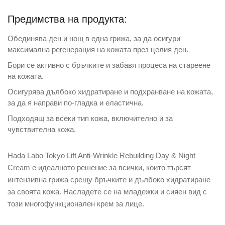
Предимства на продукта:
Обединява ден и нощ в една грижа, за да осигури
максимална регенерация на кожата през целия ден.
Бори се активно с бръчките и забавя процеса на стареене
на кожата.
Осигурява дълбоко хидратиране и подхранване на кожата,
за да я направи по-гладка и еластична.
Подходящ за всеки тип кожа, включително и за
чувствителна кожа.
Hada Labo Tokyo Lift Anti-Wrinkle Rebuilding Day & Night
Cream е идеалното решение за всички, които търсят
интензивна грижа срещу бръчките и дълбоко хидратиране
за своята кожа. Насладете се на младежки и сияен вид с
този многофункционален крем за лице.