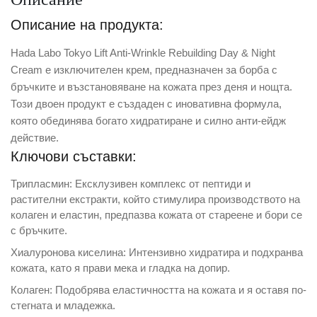
Описание на продукта:
Hada Labo Tokyo Lift Anti-Wrinkle Rebuilding Day & Night
Cream е изключителен крем, предназначен за борба с
бръчките и възстановяване на кожата през деня и нощта.
Този двоен продукт е създаден с иновативна формула,
която обединява богато хидратиране и силно анти-ейдж
действие.
Ключови съставки:
Трипласмин: Ексклузивен комплекс от пептиди и
растителни екстракти, който стимулира производството на
колаген и еластин, предпазва кожата от стареене и бори се
с бръчките.
Хиалуронова киселина: Интензивно хидратира и подхранва
кожата, като я прави мека и гладка на допир.
Колаген: Подобрява еластичността на кожата и я оставя по-
стегната и младежка.