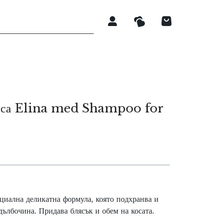
коса Elina med Shampoo for
ециална деликатна формула, която подхранва и
дълбочина. Придава блясък и обем на косата.