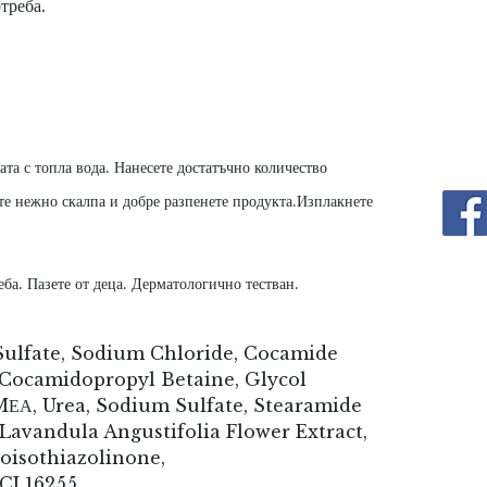
треба.
ата с топла вода.
Нанесете достатъчно количество
е нежно скалпа и добре разпенете продукта.Изплакнете
ба. Пазете от деца. Дерматологично тестван.
ulfate, Sodium Chloride, Cocamide
 Cocamidopropyl Betaine, Glycol
MЕА, Urea, Sodium Sulfate, Stearamide
Lavandula Angustifolia Flower Extract,
roisothiazolinone,
CI 16255