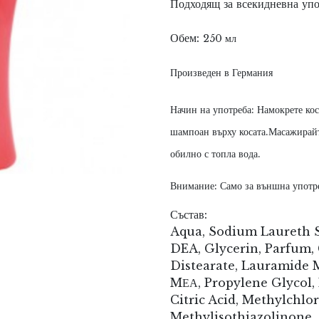
Подходящ за всекидневна упо
Обем:
250 мл
Произведен в Германия
Начин на употреба:
Намокрете кос
шампоан върху косата.Масажирайт
обилно с топла вода.
Внимание: Само за външна употре
Състав:
Aqua, Sodium Laureth S
DEA, Glycerin, Parfum,
Distearate, Lauramide 
MЕА, Propylene Glycol, 
Citric Acid, Methylchlo
Methylisothiazolinone, 