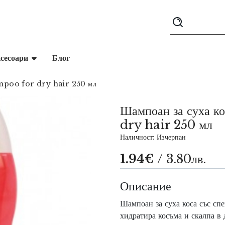
сесоари
Блог
ampoo for dry hair 250 мл
Шампоан за суха 
dry hair 250 мл
Наличност: Изчерпан
1.94€
/ 3.80лв.
Описание
Шампоан за суха коса със сп
хидратира косъма и скалпа в 