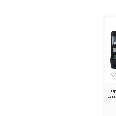
Ор
сгъв
кука