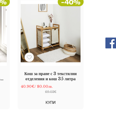
Кош за пране с 3 текстилни
коша
отделения и кош 35 литра
40.90€
/ 80.00лв.
69.03€
КУПИ