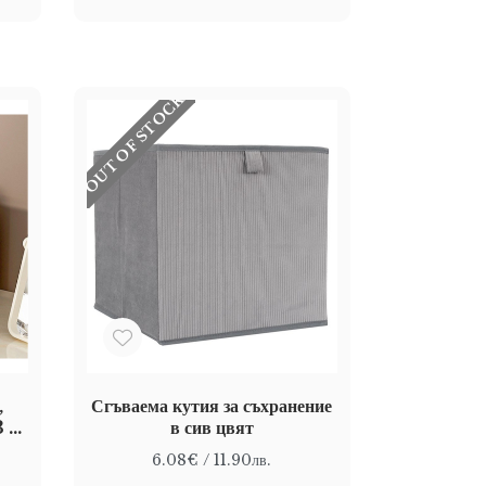
OUT OF STOCK
,
Сгъваема кутия за съхранение
3 x
в сив цвят
6.08€
/ 11.90лв.