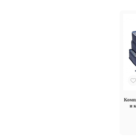
Компл
и 