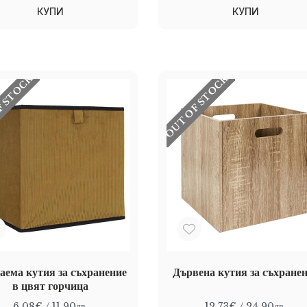
КУПИ
КУПИ
F STOCK
OUT OF STOCK
аема кутия за съхранение
Дървена кутия за съхране
в цвят горчица
6.08€
/ 11.90лв.
12.73€
/ 24.90лв.