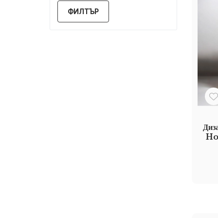
ФИЛТЪР
Диза
Hou