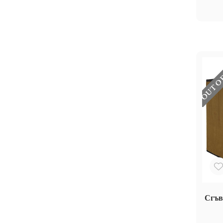
OUT O
Сгъв