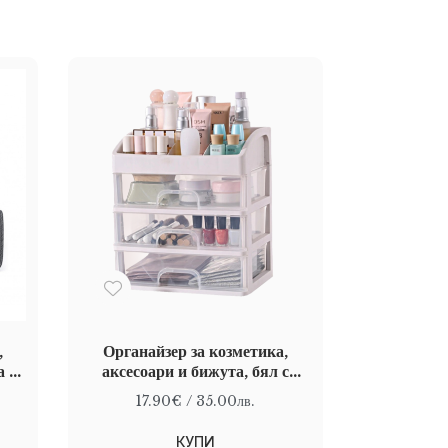
,
Органайзер за козметика,
а с
аксесоари и бижута, бял с
 19
прозрачни чекмеджета, 23,3 x
17.90€
/ 35.00лв.
17 x 26,8 cm
КУПИ