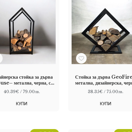
йнерска стойка за дърва
Стойка за дърва GeoFir
se– метална, черна, с
метална, дизайнерска, чер
форма на къща
40.39€
/ 79.00лв.
38.35€
/ 75.00лв.
КУПИ
КУПИ