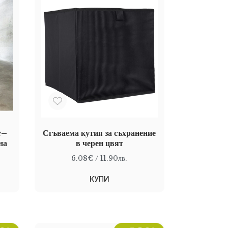
e–
Сгъваема кутия за съхранение
на
в черен цвят
6.08€
/ 11.90лв.
КУПИ