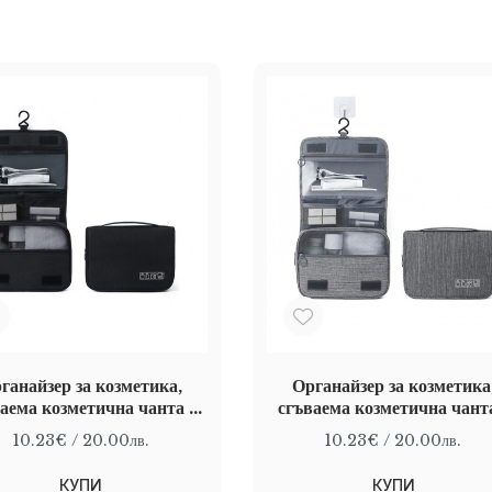
ганайзер за козметика,
Органайзер за козметика
аема козметична чанта с
сгъваема козметична чант
 за закачане, Черен, 23 х
кука за закачане, Сив, 23 х
10.23€
/ 20.00лв.
10.23€
/ 20.00лв.
19 см
см
КУПИ
КУПИ