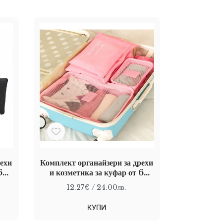
рехи
Комплект органайзери за дрехи
6
и козметика за куфар от 6
части, Розов
12.27€
/ 24.00лв.
КУПИ