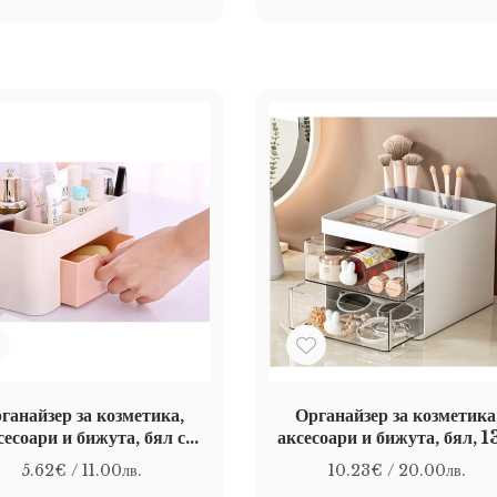
ганайзер за козметика,
Органайзер за козметика
сесоари и бижута, бял с
аксесоари и бижута, бял, 1
во чекмедже, 20 x 10,5 x
15 x 11.3 cm
5.62€
/ 11.00лв.
10.23€
/ 20.00лв.
10 cm