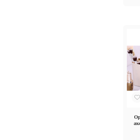
Ор
ак
розо