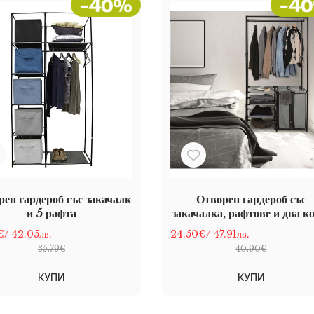
ен гардероб със закачалк
Отворен гардероб със
и 5 рафта
закачалка, рафтове и два 
за пране
€
/ 42.05лв.
24.50€
/ 47.91лв.
35.79€
40.90€
КУПИ
КУПИ