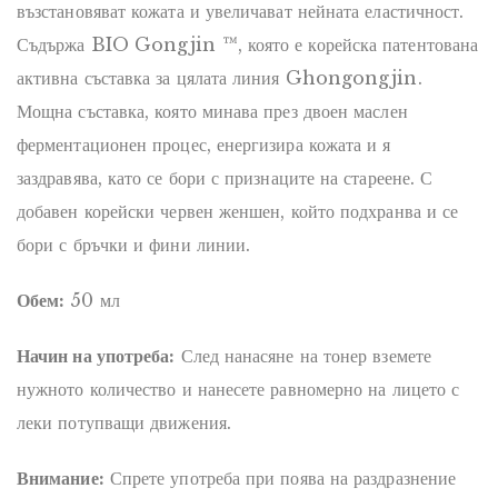
възстановяват кожата и увеличават нейната еластичност.
Съдържа BIO Gongjin ™, която е корейска патентована
активна съставка за цялата линия Ghongongjin.
Мощна съставка, която минава през двоен маслен
ферментационен процес, енергизира кожата и я
заздравява, като се бори с признаците на стареене. С
добавен корейски червен женшен, който подхранва и се
бори с бръчки и фини линии.
Обем:
50 мл
Начин на употреба:
След нанасяне на тонер вземете
нужното количество и нанесете равномерно на лицето с
леки потупващи движения.
Внимание:
Спрете употреба при поява на раздразнение