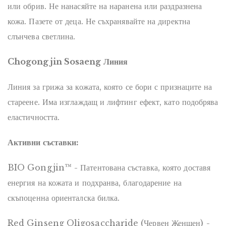
или обрив. Не нанасяйте на наранена или раздразнена
кожа. Пазете от деца. Не съхранявайте на директна
слънчева светлина.
Chogongjin Sosaeng Линия
Линия за грижа за кожата, която се бори с признаците на
стареене. Има изглаждащ и лифтинг ефект, като подобрява
еластичността.
Активни съставки:
BIO Gongjin™ - Патентована съставка, която доставя
енергия на кожата и подхранва, благодарение на
скъпоценна ориенталска билка.
Red Ginseng Oligosaccharide (Червен Женшен) -