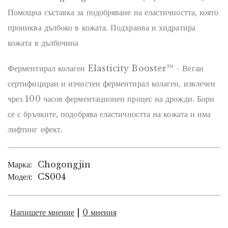
Помощна съставка за подобряване на еластичността, която
прониква дълбоко в кожата. Подхранва и хидратира
кожата в дълбочина
Ферментирал колаген Elasticity Booster™ - Веган
сертифициран и изчистен ферментирал колаген, извлечен
чрез 100 часов ферментационен процес на дрожди. Бори
се с бръчките, подобрява еластичността на кожата и има
лифтинг ефект.
Марка:
Chogongjin
Модел:
CS004
Напишете мнение
|
0 мнения