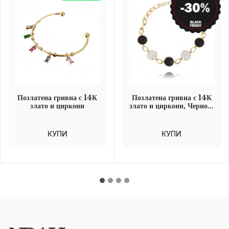
Позлатена гривна с 14К
Позлатена гривна с 14К
злато и циркони
злато и циркони, Черно и
бяло
КУПИ
КУПИ