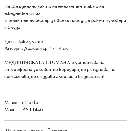
Пасва идеално както на елегантен, така и на
ежедневен стил
Елегантен аксесоар за всеки повод, за рокли, пуловери
и блузи
Цвят
: Ярко злато
Размери
: Диаметър: 17+ 4 см.
МЕДИЦИНСКАТА СТОМАНА
е устойчива на
атмосферни условия, не корозира, не ръждясва, не
потъмнява, не създава алергии и възпаления!
Марка:
eCarla
Модел:
BST1446
Напишете мнение
|
0 мнения