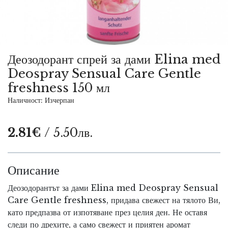
Деозодорант спрей за дами Elina med
Deospray Sensual Care Gentle
freshness 150 мл
Наличност: Изчерпан
2.81€
/ 5.50лв.
Описание
Деозодорантът за дами Elina med Deospray Sensual
Care Gentle freshness, придава свежест на тялото Ви,
като предпазва от изпотяване през целия ден. Не оставя
следи по дрехите, а само свежест и приятен аромат