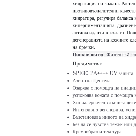
хидратация на кожата
. Растен
противовъзпалителни качеств
хидратира, р
егулира баланса 
хиперпиментацията
, дразнен
антиоксиданти в кожата. Пов
дегенерацията на кожните кл
на
бръчки
.
Цинков оксид-
Физическa с
Предимства:
SPF30 PA++++ UV защита
Азиатска Центела
Озарява с помощта на ниац
успокоява кожата с помощта 
Хипоалергичен слънцезащит
Интензивно регенерира, у
спо
В
ъзстановява нивото на хидр
Без да се чувства тежък или 
Кремообразна текстура