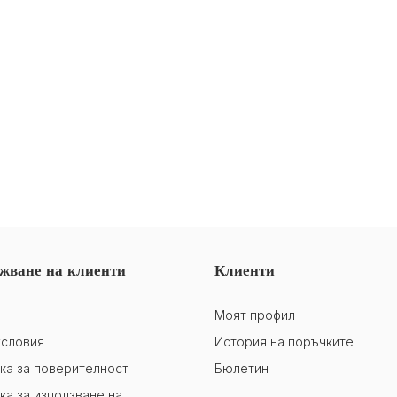
жване на клиенти
Клиенти
Моят профил
словия
История на поръчките
ка за поверителност
Бюлетин
ка за използване на