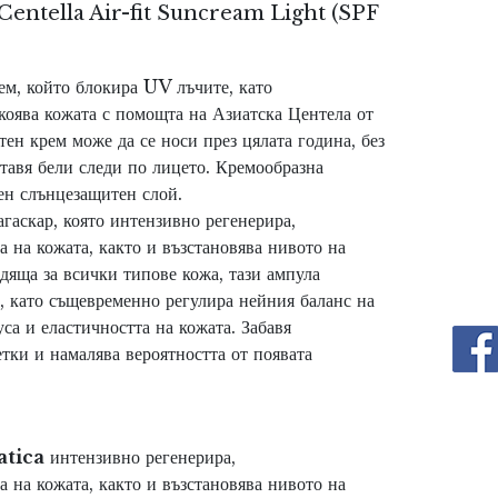
entella Air-fit Suncream Light (SPF
м, който блокира UV лъчите, като
коява кожата с помощта на Азиатска Центела от
ен крем може да се носи през цялата година, без
ставя бели следи по лицето. Кремообразна
жен слънцезащитен слой.
гаскар, която
интензивно регенерира,
та
на кожата, както
и възстановява нивото на
дяща за всички типове кожа, тази ампула
а, като същевременно регулира нейния баланс на
са и еластичността на кожата.
Забавя
етки и намалява вероятността от
появата
atica
интензивно регенерира,
та
на кожата, както
и възстановява нивото на