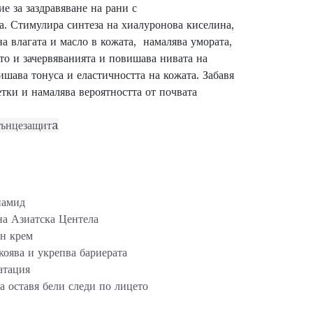
ие за заздравяване на рани с
а. Стимулира синтеза на хиалуронова киселина,
на влагата и
масло в
кожата
,
намалява умората,
ето и зачервяванията и повишава нивата на
ишава тонуса и еластичността на кожата.
Забавя
етки и намалява вероятността от
почвата
лънцезащитa
инамид
на Азиатска Центела
ен крем
коява
и
укрепва
бариерата
атация
да оставя бели следи по лицето