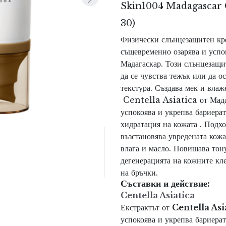
Skin1004 Madagascar C
30)
Физически слънцезащитен кре
същевременно озарява и успо
Мадагаскар. Този слънцезащит
да се чувства тежък или да о
текстура. Създава мек и вла
Centella Asiatica от Мада
у
спокоява
и
укрепва
бариера
хидратация на кожата . Подхо
възстановява увредената кож
влага и
масло
.
Повишава тону
дегенерацията на кожните кл
на
бръчки
.
Съставки и действие:
Centella Asiatica
Екстракт
ът
от
Centella Asi
у
спокоява
и
укрепва
бариера