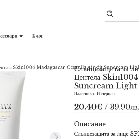
сесоари
Блог
Слънцезащита за л
 Центела Skin1004 Madagascar Centella Air-fit Suncream Lig
Центела Skin1004
Suncream Light 
Наличност: Изчерпан
20.40€
/ 39.90лв
Описание
Слънцезащита за лице SP