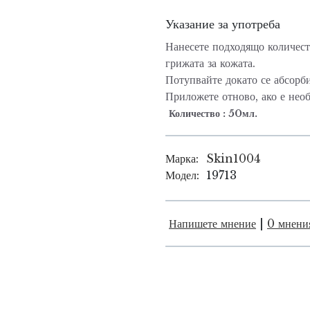
Указание за употреба
Нанесете подходящо количест
грижата за кожата.
Потупвайте докато се абсорб
Приложете отново, ако е нео
Количество : 50мл.
Марка:
Skin1004
Модел:
19713
Напишете мнение
|
0 мнени