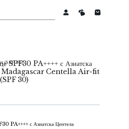
ице SPF30 PA++++ с Азиатска
ht (SPF 30)
 Madagascar Centella Air-fit
(SPF 30)
.
F30 PA++++ с Азиатска Центела