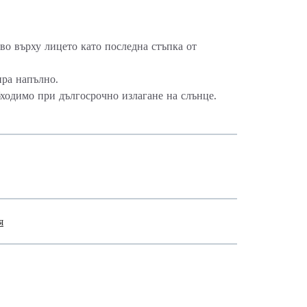
во върху лицето като последна стъпка от
ира напълно.
бходимо при дългосрочно излагане на слънце.
я