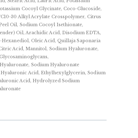
id, Stearic Acid, Lauric Acid, Potassium
Potassium Cocoyl Glycinate, Coco-Glucoside,
s/C10-30 Alkyl Acrylate Crosspolymer, Citrus
eel Oil, Sodium Cocoyl Isethionate,
vender) Oil, Arachidic Acid, Disodium EDTA,
,2-Hexanediol, Oleic Acid, Quillaja Saponaria
Citric Acid, Mannitol, Sodium Hyaluronate,
 Glycosaminoglycans,
yaluronate, Sodium Hyaluronate
Hyaluronic Acid, Ethylhexylglycerin, Sodium
yaluronic Acid, Hydrolyzed Sodium
aluronate