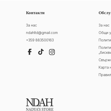
Контакти
Обслу
За нас
За нас
ndahltd@gmail.com
Общи у
+359 883500163
Полити
Полити
„бискв
Свърже
Карта 
Правил