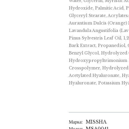
Water, Glycerin, Myristic Ac
Hydroxide, Palmitic Acid, 
Glyceryl Stearate, Acrylate
Aurantium Dulcis (Orange) P
Lavandula Angustifolia (La
Pinus Sylvestris Leaf Oil, 1
Bark Extract, Propanediol, 
Benzyl Glycol, Hydrolyzed
Hydroxypropyltrimonium H
Crosspolymer, Hydrolyzed 
Acetylated Hyaluronate, H
Hyaluronate, Potassium Hy
Марка:
MISSHA
Модел:
MSA0041