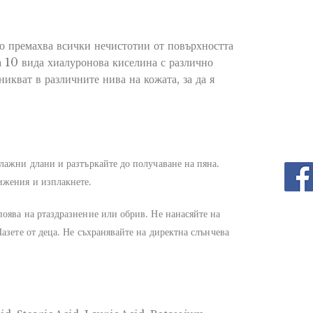
о премахва всички нечистотии от повърхността
а 10 вида хиалуронова киселина с различно
никват в различните нива на кожата, за да я
лажни длани и разтъркайте до получаване на пяна.
ижения и изплакнете.
поява на ртаздразнение или обрив. Не нанасяйте на
азете от деца. Не съхранявайте на директна слънчева