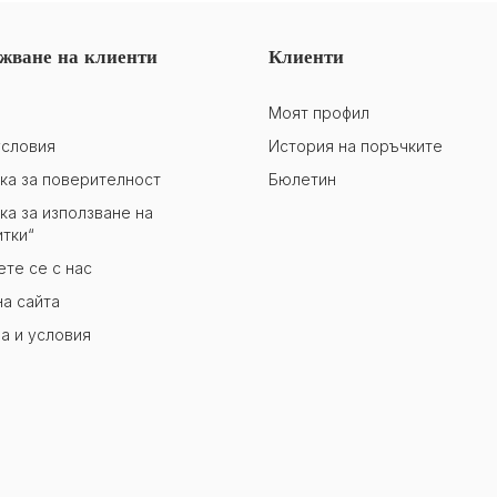
жване на клиенти
Клиенти
Моят профил
словия
История на поръчките
ка за поверителност
Бюлетин
ка за използване на
итки“
те се с нас
на сайта
а и условия