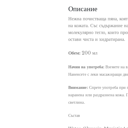
Описание
Нежна почистваща пяна, коят
на кожата. Със съдържание н
молекулярно тегло, които про
остави чиста и хидратирана.
Обем:
200 мл
Начин на употреба:
Вземете на в
Наненсете с леки масажиращи дв
Внимание:
Спрете употреба при 
наранена или раздразнена кожа. П
светлина.
Състав