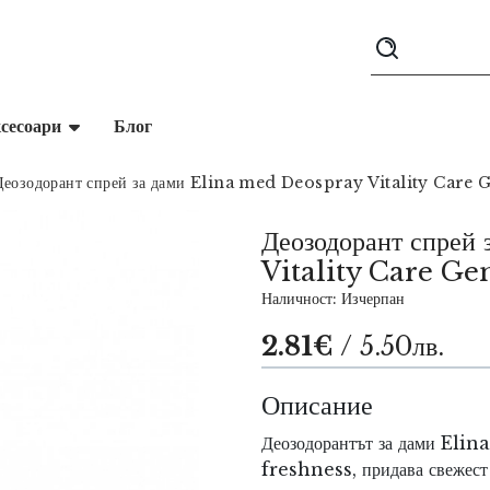
сесоари
Блог
Деозодорант спрей за дами Elina med Deospray Vitality Care 
Деозодорант спре
Vitality Care Ge
Наличност: Изчерпан
2.81€
/ 5.50лв.
Описание
Деозодорантът за дами El
freshness, придава свежест 