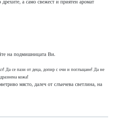
о дрехите, а само свежест и приятен аромат
йте на подмишницата Ви.
т! Да се пази от деца, допир с очи и поглъщане! Да не
здразнена кожа!
оветриво място, далеч от слънчева светлина, на