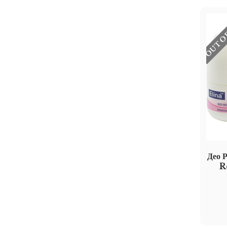
OUT O
Део 
R
I