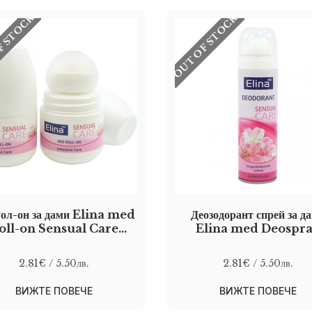
F STOCK
OUT OF STOCK
Рол-он за дами Elina med
Деозодорант спрей за д
oll-on Sensual Care
Elina med Deospr
ntensive Care 50 мл
Sensual Care Gent
freshness 150 мл
2.81€
/ 5.50лв.
2.81€
/ 5.50лв.
ВИЖТЕ ПОВЕЧЕ
ВИЖТЕ ПОВЕЧЕ