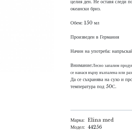
целия ден. Не оставя следи п
океански бриз.
Обем: 150 мл
Произведен в Германия
Начин на употреба: напръска
Внимание:
Лесно запалим продук
се нанася върху възпалена или ра
Да се съхранява на сухо и пр
температура под 50С.
Марка:
Elina med
Модел:
44256