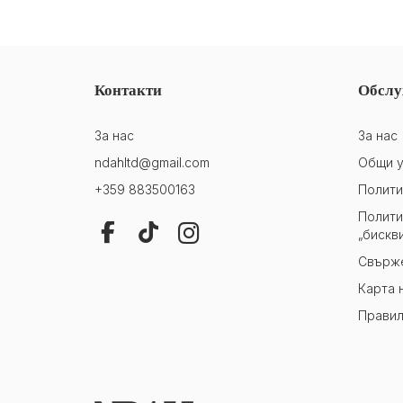
Контакти
Обслу
За нас
За нас
ndahltd@gmail.com
Общи у
+359 883500163
Полити
Полити
„бискв
Свърже
Карта 
Правил