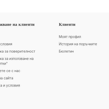
жване на клиенти
Клиенти
Моят профил
словия
История на поръчките
ка за поверителност
Бюлетин
ка за използване на
итки“
те се с нас
на сайта
а и условия