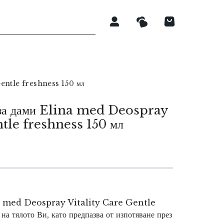
Gentle freshness 150 мл
й за дами Elina med Deospray
ntle freshness 150 мл
ina med Deospray Vitality Care Gentle
на тялото Ви, като предпазва от изпотяване през