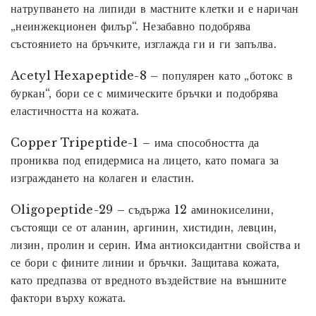
натрупването на липиди в мастните клетки и е наричан
„неинжекционен филър“. Незабавно подобрява
състоянието на бръчките, изглажда ги и ги запълва.
Acetyl Hexapeptide-8
– популярен като „ботокс в
буркан“, бори се с мимическите бръчки и подобрява
еластичността на кожата.
Copper Tripeptide-1
– има способността да
прониква под епидермиса на лицето, като помага за
изграждането на колаген и еластин.
Oligopeptide-29
– съдържа 12 аминокиселини,
състоящи се от аланин, аргинин, хистидин, левцин,
лизин, пролин и серин. Има антиоксидантни свойства и
се бори с фините линии и бръчки. Защитава кожата,
като предпазва от вредното въздействие на външните
фактори върху кожата.