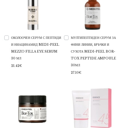
ОКОЛООЧЕН СЕРУМ С ПЕПТИДИ
МУЛТИПЕПТИДЕН СЕРУМ ЗА
И НИАЦИНАМИД MEDI-PEEL
ФИНИ ЛИНИИ, БРЪЧКИ И
MEZZO FILLA EYE SERUM
СУХОТА MEDI-PEEL BOR-
30 МЛ
TOX PEPTIDE AMPOULE
30МЛ
21.42€
27.10€