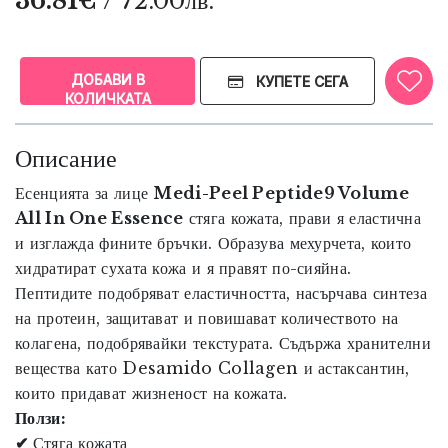
36.81€
/ 72.00лв.
ДОБАВИ В
КУПЕТЕ СЕГА
КОЛИЧКАТА
Описание
Есенцията за лице
Medi-Peel Peptide9 Volume
All In One Essence
стяга кожата, прави я еластична
и изглажда фините бръчки. Образува мехурчета, които
хидратират сухата кожа и я правят по-сияйна.
Пептидите подобряват еластичността, насърчава синтеза
на протеин, защитават и повишават количеството на
колагена, подобрявайки текстурата. Съдържа хранителни
вещества като Desamido Collagen и астаксантин,
които придават жизненост на кожата.
Ползи:
✔
Стяга кожата