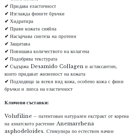
✔
Придава еластичност
✔
Изглажда фините бръчки
✔
Хидратира
✔
Прави кожата сияйна
✔
Насърчава синтеза на протеин
✔
Защитава
✔
Повишава количеството на колагена
✔
Подобрява текстурата
✔
Съдържа Desamido Collagen и астаксантин,
които придават жизненост на кожата
✔
Подходяща за всеки вид кожа, особено кожа с фини
бръчки и липса на еластичност
Ключови съставки:
Volufiline
– патентован натурален екстракт от корена
на азиатското растение Anemarrhena
asphodeloides. Стимулира по естествен начин